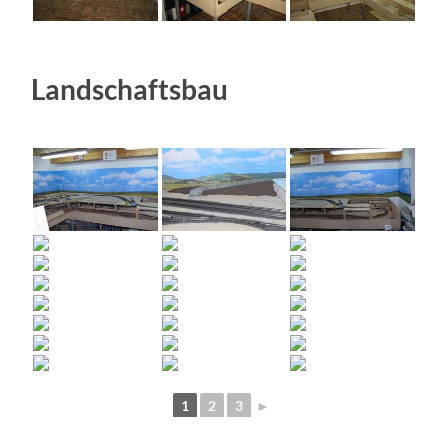
Landschaftsbau
1
2
3
►