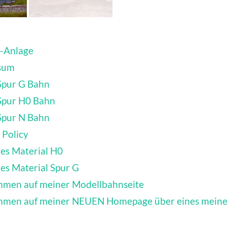
0-Anlage
sum
Spur G Bahn
Spur H0 Bahn
Spur N Bahn
 Policy
es Material H0
es Material Spur G
mmen auf meiner Modellbahnseite
mmen auf meiner NEUEN Homepage über eines mein