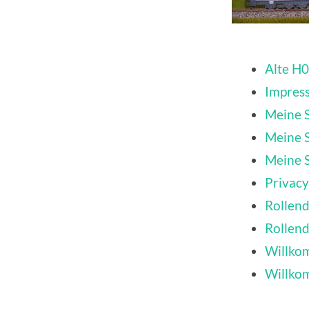
Alte H
Impres
Meine 
Meine 
Meine 
Privacy
Rollend
Rollend
Willko
Willko