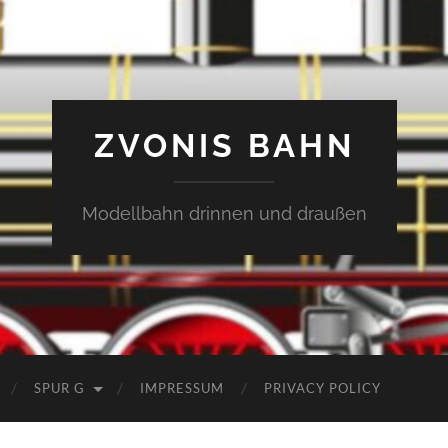
ZVONIS BAHN
Modellbahn drinnen und draußen
SPUR G
IMPRESSUM
PRIVACY POLICY